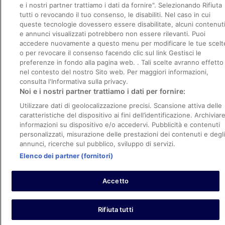
e i nostri partner trattiamo i dati da fornire". Selezionando Rifiuta
tutti o revocando il tuo consenso, le disabiliti. Nel caso in cui
RELAX IN SPIAGGIA
queste tecnologie dovessero essere disabilitate, alcuni contenut
Regalati un viaggio all'insegna del sole e del mare.
e annunci visualizzati potrebbero non essere rilevanti. Puoi
accedere nuovamente a questo menu per modificare le tue scelt
o per revocare il consenso facendo clic sul link Gestisci le
Regolamenti
preferenze in fondo alla pagina web. . Tali scelte avranno effetto
nel contesto del nostro Sito web. Per maggiori informazioni,
Informativa sulla privacy
consulta l'Informativa sulla privacy.
Termini e condizioni
Noi e i nostri partner trattiamo i dati per fornire:
Utilizzare dati di geolocalizzazione precisi. Scansione attiva delle
Politica sui cookie
caratteristiche del dispositivo ai fini dell’identificazione. Archiviar
Informazioni legali/Contatti
informazioni su dispositivo e/o accedervi. Pubblicità e contenuti
personalizzati, misurazione delle prestazioni dei contenuti e degli
Commenti sul sito web
annunci, ricerche sul pubblico, sviluppo di servizi.
Elenco dei partner (fornitori)
Hotels.com, LP e eDreams non sono responsabili dei contenuti dei siti
Web esterni.
© 2026 Hotels.com, LP, una società di Expedia Group. Tutti i diritti
Accetto
riservati. eDreams è un marchio di Opodo Limited.
Rifiuta tutti